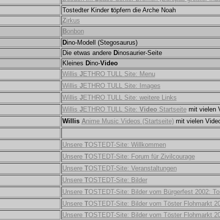
Tostedter Kinder
t
öpfern die Arche Noah
Z
irkus
B
onbon
D
ino-Modell (Stegosaurus)
Die etwas andere
D
inosaurier-Seite
Kleines
D
ino-
Video
Willis
J
ETHRO TULL Site: Menu
Willis
J
ETHRO TULL Site: Images
Willis
J
ETHRO TULL Site: weitere Links
Willis
J
ETHRO TULL Site:
Video
Startseite
mit vielen 
Willis
A
nime Music Videos (Startseite)
mit vielen Vide
Unsere
T
OSTEDT-Site: Willkommen
Unsere
T
OSTEDT-Site: Forum für Zivilcourage
Unsere
T
OSTEDT-Site: Veranstaltungen
Unsere
T
OSTEDT-Site: Bilder
Unsere
T
OSTEDT-Site: Bilder vom Bürgerfest 2002: Tos
Unsere
T
OSTEDT-Site: Bilder vom Töster Flohmarkt 2
Unsere
T
OSTEDT-Site: Bilder vom Töster Flohmarkt 2