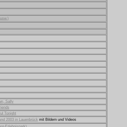
usw.)
n, Sally
riends
ul Tonight
 und 2003 in Lauenbrück
mit Bildern und Videos
or-Erlebnispark)