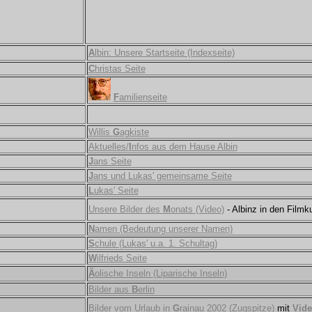
A
lbin: Unsere Startseite (Indexseite)
C
hristas Seite
F
amilienseite
Willis
G
agkiste
Aktuelles/
I
nfos aus dem Hause Albin
J
ans Seite
J
ans und Lukas' gemeinsame Seite
L
ukas' Seite
Unsere Bilder des
M
onats (Video)
-
Albinz in den Filmk
N
amen (Bedeutung unserer Namen)
S
chule (Lukas' u.a. 1. Schultag)
W
ilfrieds Seite
Ä
olische Inseln (Liparische Inseln)
Bilder aus
B
erlin
Bilder vom Urlaub in
G
rainau 2002 (Zugspitze)
mit
Vid