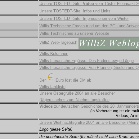
Unsere
T
OSTEDT-Site:
Video
vom Töster Flohmarkt 2
Unsere
T
OSTEDT-Site: Infos und Links
Unsere
T
OSTEDT-Site: Impressionen vom Winter
Willis
T
echnische Fragen rund um den PC - und Antwor
Willis
T
echnisches zu unserer Website
WilliZ Web-Tagebuch
Willis
K
olumnen
Willis
l
iterarische Ergüsse
: Des Fadens ew'ge Länge
Willis
l
iterarische Ergüsse: Von Pfannen, Seelen und Q
Der
E
uro löst die DM ab
Willis
L
inkliste
Unsere
O
stergrüße 2004 an alle Besucher
(
U
n)erotisches zum Nachmittagskaffee
Videos
zur deutschen Geschichte des 20. Jahrhundert
(in Vorbereitung ist ein m
Videos, Anim
Unsere
W
eihnachtsgrüße 2004 an alle Besucher (Merry
L
ogo (diese Seite)
die unentdeckte Seite (Ihr müsst nicht allen Kram wisse