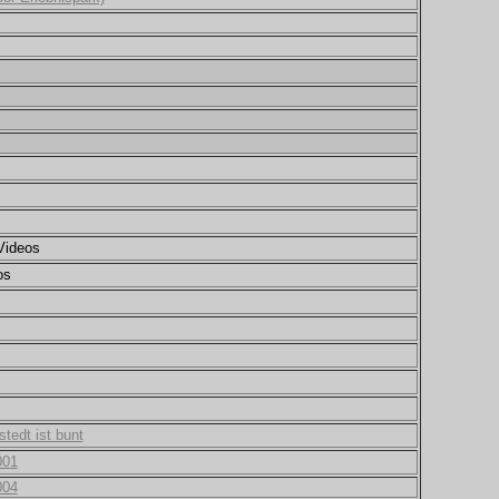
Videos
os
tedt ist bunt
001
004