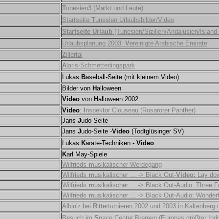
T
unesien3 (Markt und Leute)
Startseite
T
unesien Urlaubsbilder/Video
Startseite Urlaub
(Tunesien/Sizilien/Andalusien/Island 
Urlaubsplanung 2003:
V
ereinigte Arabische Emirate
Z
illertal
A
laris-Schmetterlingspark
Lukas
B
aseball-Seite (mit kleinem Video)
Bilder von
H
alloween
Video
von
H
alloween 2002
Video
:
I
nspektor Clouseau (Rosaroter Panther)
Jans
J
udo-Seite
Jans
J
udo-Seite -
Video
(Todtglüsinger SV)
Lukas
K
arate-Techniken -
Video
K
arl May-Spiele
Wilfrieds
m
usikalischer Werdegang
Wilfrieds
m
usikalischer ... -> Black Out-
Video:
Lay dow
Wilfrieds
m
usikalischer ... -> Black Out-Audio: Three F
Wilfrieds
m
usikalischer ... -> Black Out-Audio: Wonderf
Albin'z bei
R
itterturnieren 2002 und 2003 in Kaltenberg
Besuch im
S
pace Center Bremen (Europas größter Indo