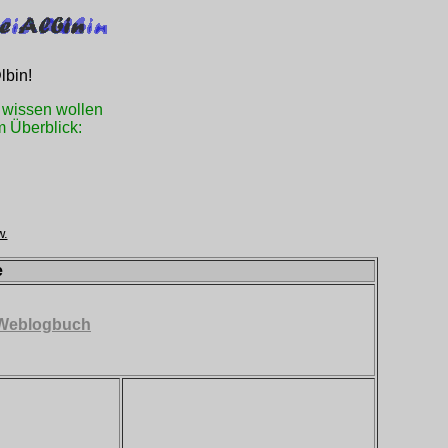
...
lbin!
ns wissen wollen
 Überblick:
w.
e
Weblogbuch