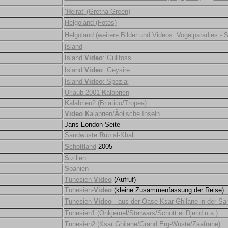
'H
eirat' (Gretna Green)
H
elgoland (Fotos)
H
elgoland (weitere Bilder und Videos: Vogelparadies -
I
sland
I
sland
Video
: Gullfoss
I
sland
Video
: Geysire
I
sland
Video
: Spezial
Urlaub 2001
K
alabrien
K
alabrien2 (Briatico/Tropea)
Video
K
alabrien/
Ä
olische Inseln
Jans
L
ondon-Seite
Sandwüste
R
ub al-Khali
S
chottland
2005
S
izilien
S
panien
T
unesien-
Video
(Aufruf)
T
unesien-
Video
(kleine Zusammenfassung der Reise)
T
unesien-
Video
- aus der Oase Ksar Ghilane in der Sa
T
unesien1 (Onkjemel/Starwars/Schott el Djerid u.a.)
T
unesien2 (Ksar Ghilane/Grand Erg-Wüste/Zaafrane)