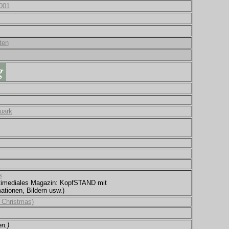
001
ten
uark
s
ultimediales Magazin: KopfSTAND mit
ationen, Bildern usw.)
 Christmas)
n.)