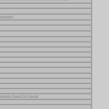
 Seehunde)
ndwüste Grand Erg Oriental