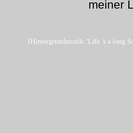
meiner Li
[Hintergrundmusik: 'Life 's a long S