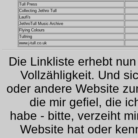
Tull Press
Collecting Jethro Tull
Laufi's
JethroTull Music Archive
Flying Colours
Tullring
www.j-tull.co.uk
Die Linkliste erhebt nun
Vollzähligkeit. Und si
oder andere Website zu
die mir gefiel, die 
habe - bitte, verzeiht m
Website hat oder kenn