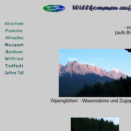
- v
(aufs B
'Alpenglühen' - Waxensteine und Zugsp