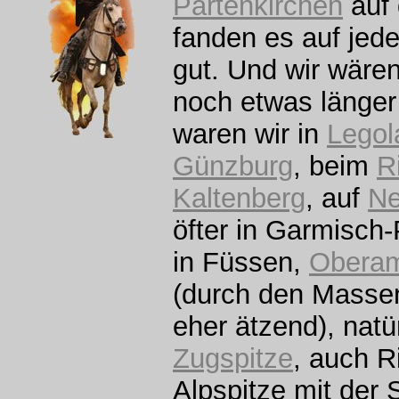
Partenkirchen
auf 
fanden es auf jede
gut. Und wir wäre
noch etwas länger
waren wir in
Legol
Günzburg
, beim
Ri
Kaltenberg
, auf
Ne
öfter in Garmisch-
in Füssen,
Obera
(durch den Masse
eher ätzend), natür
Zugspitze
, auch R
Alpspitze mit der 