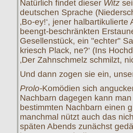
Natürlich findet dieser
Witz
sei
deutschen Sprache (Niedersc
‚Bo-ey!‘, jener halbartikuliert
beengt-beschränkten Erstaunen
Gesellenstück, ein "echter" S
kriesch Plack, ne?‘ (Ins Hoch
‚Der Zahnschmelz schmilzt, nic
Und dann zogen sie ein, uns
Prolo-
Komödien sich angucken
Nachbarn dagegen kann man s
bestimmten Nachbarn einen g
manchmal nützt auch das nic
späten Abends zunächst gedä