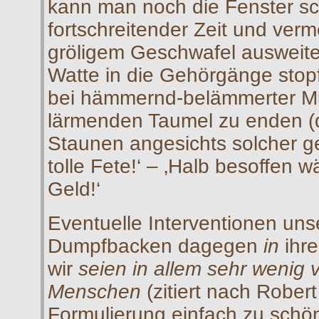
kann man noch die Fenster sch
fortschreitender Zeit und ve
gröligem Geschwafel ausweit
Watte in die Gehörgänge stop
bei hämmernd-belämmerter Mu
lärmenden Taumel zu enden (d
Staunen angesichts solcher ges
tolle Fete!‘ – ‚Halb besoffen
Geld!‘
Eventuelle Interventionen uns
Dumpfbacken dagegen
in
ihr
wir
seien in allem sehr wenig v
Menschen
(zitiert nach Rober
Formulierung einfach zu schön)