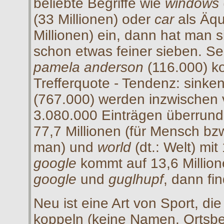
beliebte Begriffe wie
windows
(33 Millionen) oder
car
als Äqu
Millionen) ein, dann hat man 
schon etwas feiner sieben. Se
pamela anderson
(116.000) k
Trefferquote - Tendenz: sinke
(767.000) werden inzwischen 
3.080.000 Einträgen überrunde
77,7 Millionen (für Mensch b
man) und
world
(dt.: Welt) mi
google
kommt auf 13,6 Million
google
und
guglhupf
, dann fi
Neu ist eine Art von Sport, die
koppeln (keine Namen, Ortsbe