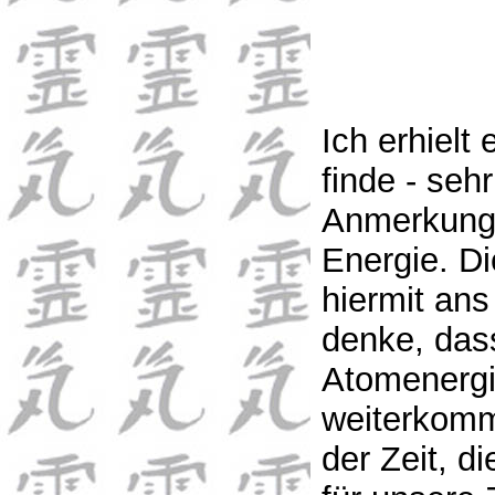
Ich erhielt 
finde - seh
Anmerkunge
Energie. D
hiermit ans
denke, dass
Atomenergie
weiterkomm
der Zeit, 