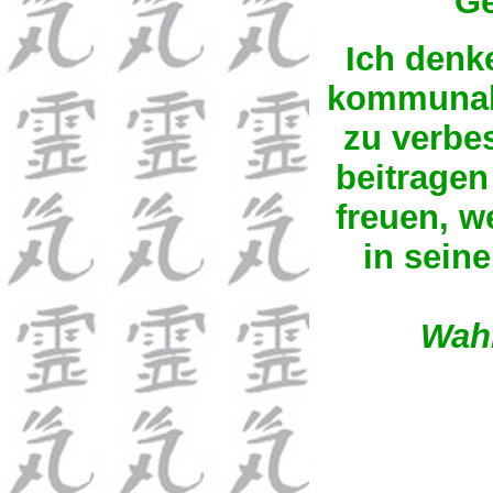
Ge
Ich denk
kommunale
zu verbes
beitrage
freuen, w
in seine
Wah