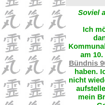
Soviel a
Ich mö
dan
Kommunalw
am 10.
Bündnis 9
haben. I
nicht wied
aufstell
mein Br