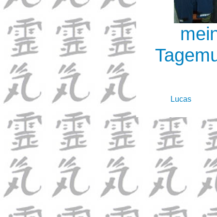
mein
Tagemut
Lucas