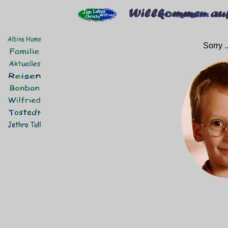
Sorry .
bin ist, da ist ein Weg, nein, Albin natürlich.